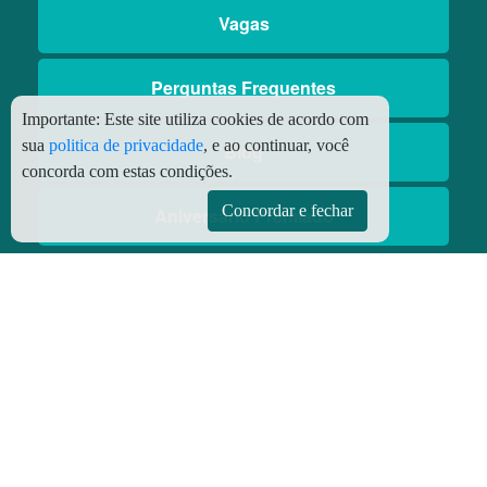
Vagas
Perguntas Frequentes
Importante:
Este site utiliza cookies de acordo com
sua
politica de privacidade
, e ao continuar, você
Blog
concorda com estas condições.
Concordar e fechar
Aniversário Premiado
Aplicativos
Aplicativo Preço do Gás