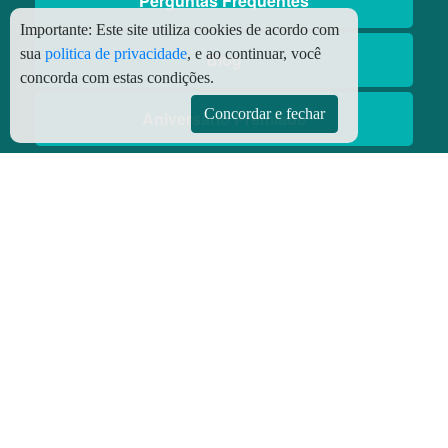
Perguntas Frequentes
Importante:
Este site utiliza cookies de acordo com
sua
politica de privacidade
, e ao continuar, você
Blog
concorda com estas condições.
Concordar e fechar
Aniversário Premiado
Aplicativos
Aplicativo Preço do Gás
© Copyright
2026 - Todos os direitos reservados