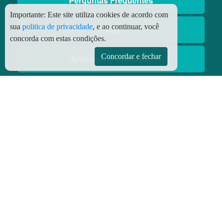
Perguntas Frequentes
Importante:
Este site utiliza cookies de acordo com
sua
politica de privacidade
, e ao continuar, você
Blog
concorda com estas condições.
Concordar e fechar
Aniversário Premiado
Aplicativos
Aplicativo Preço do Gás
© Copyright
2026 - Todos os direitos reservados