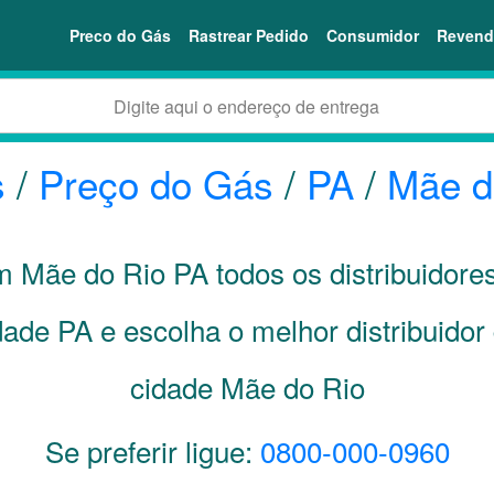
Preco do Gás
Rastrear Pedido
Consumidor
Revend
s
/
Preço do Gás
/
PA
/
Mãe d
em Mãe do Rio
PA
todos os distribuidore
idade
PA
e escolha o melhor distribuido
cidade Mãe do Rio
Se preferir ligue:
0800-000-0960