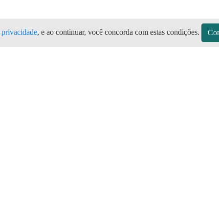
e privacidade
, e ao continuar, você concorda com estas condições.
Con
 Todas as marcas de botijão de gás, P
plicativo Preço do Gás
sitos
Sobre a Preço do Gás
Seja Revendedor
Vagas
mos de Uso do Revendedor
Perguntas Frequentes
Depósitos
Blog