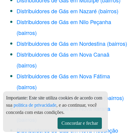
Distribuidores de Gás em Mutuípe
(bairros)
Distribuidores de Gás em Nazaré
(bairros)
Distribuidores de Gás em Nilo Peçanha
(bairros)
Distribuidores de Gás em Nordestina
(bairros)
Distribuidores de Gás em Nova Canaã
(bairros)
Distribuidores de Gás em Nova Fátima
(bairros)
Distribuidores de Gás em Nova Ibiá
(bairros)
Importante:
Este site utiliza cookies de acordo com
sua
politica de privacidade
, e ao continuar, você
Distribuidores de Gás em Nova Itarana
concorda com estas condições.
(bairros)
Concordar e fechar
Distribuidores de Gás em Nova Redenção