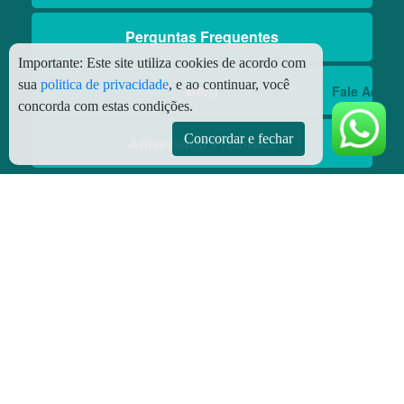
Perguntas Frequentes
Importante:
Este site utiliza cookies de acordo com
sua
politica de privacidade
, e ao continuar, você
Blog
Fale Aqui
concorda com estas condições.
Concordar e fechar
Aniversário Premiado
Aplicativos
Aplicativo Preço do Gás
© Copyright
2026 - Todos os direitos reservados