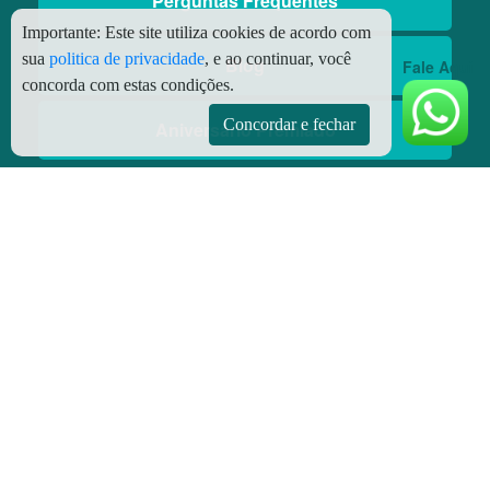
Perguntas Frequentes
Importante:
Este site utiliza cookies de acordo com
sua
politica de privacidade
, e ao continuar, você
Blog
Fale Aqui
concorda com estas condições.
Concordar e fechar
Aniversário Premiado
Aplicativos
Aplicativo Preço do Gás
© Copyright
2026 - Todos os direitos reservados