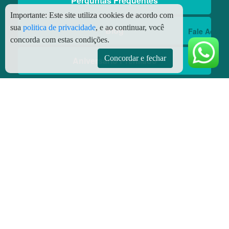
Perguntas Frequentes
Importante:
Este site utiliza cookies de acordo com
sua
politica de privacidade
, e ao continuar, você
Blog
Fale Aqui
concorda com estas condições.
Concordar e fechar
Aniversário Premiado
Aplicativos
Aplicativo Preço do Gás
© Copyright
2026 - Todos os direitos reservados