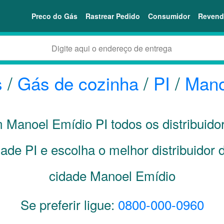
Preco do Gás
Rastrear Pedido
Consumidor
Revend
s
/
Gás de cozinha
/
PI
/
Mano
em Manoel Emídio
PI
todos os distribuido
idade
PI
e escolha o melhor distribuidor 
cidade Manoel Emídio
Se preferir ligue:
0800-000-0960