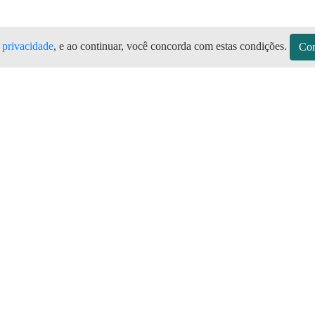
e privacidade
, e ao continuar, você concorda com estas condições.
Con
o PI Todas as marcas de botijão de g
 Emídio no Aplicativo Preço do Gás
sitos
Sobre a Preço do Gás
Seja Revendedor
Vagas
mos de Uso do Revendedor
Perguntas Frequentes
Depósitos
Blog