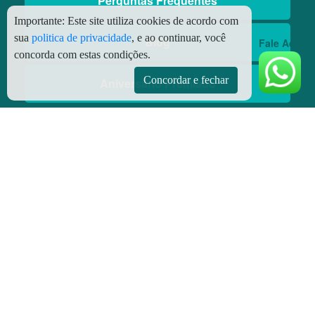
Perguntas Frequentes
Importante:
Este site utiliza cookies de acordo com
sua
politica de privacidade
, e ao continuar, você
Blog
Fale Aqui
concorda com estas condições.
Concordar e fechar
Aniversário Premiado
Aplicativos
Aplicativo Preço do Gás
© Copyright
2026 - Todos os direitos reservados