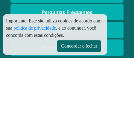
Perguntas Frequentes
Importante:
Este site utiliza cookies de acordo com
sua
politica de privacidade
, e ao continuar, você
Blog
concorda com estas condições.
Concordar e fechar
Aniversário Premiado
Aplicativos
Aplicativo Preço do Gás
© Copyright
2026 - Todos os direitos reservados