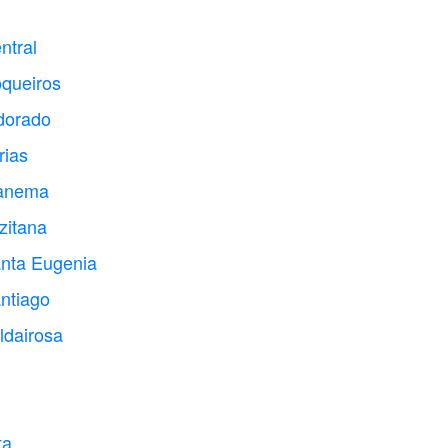
ntral
oqueiros
dorado
rias
panema
zitana
anta Eugenia
ntiago
ldairosa
ta