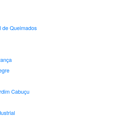
al de Queimados
rança
egre
ardim Cabuçu
ustrial