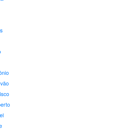
os
o
ônio
óvão
isco
erto
el
e