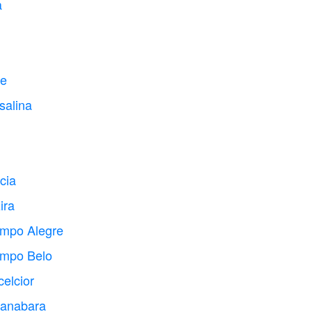
a
se
salina
cia
ira
ampo Alegre
ampo Belo
elcior
uanabara