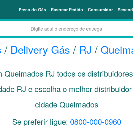
Preco do Gás
Rastrear Pedido
Consumidor
Revend
s
/
Delivery Gás
/
RJ
/
Queim
em Queimados
RJ
todos os distribuidore
idade
RJ
e escolha o melhor distribuido
cidade Queimados
Se preferir ligue:
0800-000-0960