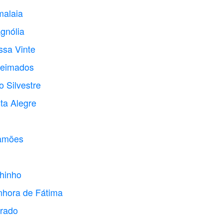
malaia
gnólia
ssa Vinte
ueimados
 Silvestre
ta Alegre
Camões
hinho
nhora de Fátima
orado