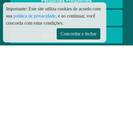
Perguntas Frequentes
Importante:
Este site utiliza cookies de acordo com
sua
politica de privacidade
, e ao continuar, você
Blog
concorda com estas condições.
Concordar e fechar
Aniversário Premiado
Aplicativos
Aplicativo Preço do Gás
© Copyright
2026 - Todos os direitos reservados