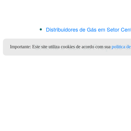
Distribuidores de Gás em Setor Cent
Chama o Gás da Preço do Gá
Importante:
Este site utiliza cookies de acordo com sua
politica d
Chama o Gás da Preço do Gá
Aplicativo Preço do Gás
Clientes
Depó
Quem Somos