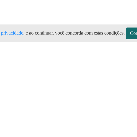
e privacidade
, e ao continuar, você concorda com estas condições.
Con
s Terra Nova PE Todas as marcas de b
mais barato aqui Terra Nova no Aplica
sitos
Sobre a Preço do Gás
Seja Revendedor
Vagas
mos de Uso do Revendedor
Perguntas Frequentes