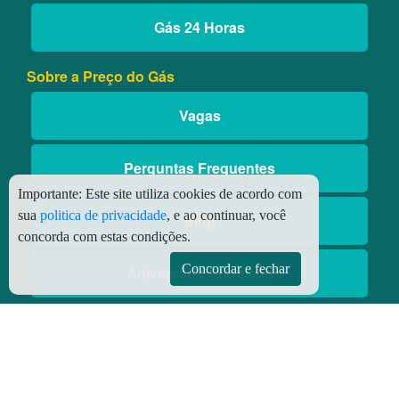
Gás 24 Horas
Sobre a Preço do Gás
Vagas
Perguntas Frequentes
Importante:
Este site utiliza cookies de acordo com
sua
politica de privacidade
, e ao continuar, você
Blog
concorda com estas condições.
Concordar e fechar
Aniversário Premiado
Aplicativos