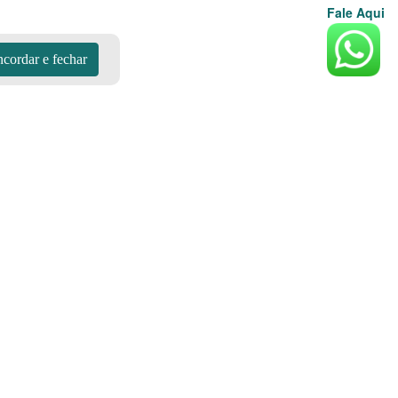
Fale Aqui
cordar e fechar
tijão de gás, Chama o Gás
vo Preço do Gás
Aplicativos