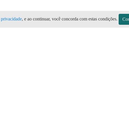
e privacidade
, e ao continuar, você concorda com estas condições.
Con
s Ibirajuba PE Todas as marcas de bo
mais barato aqui Ibirajuba no Aplicati
sitos
Sobre a Preço do Gás
Seja Revendedor
Vagas
mos de Uso do Revendedor
Perguntas Frequentes
Depósitos
Blog