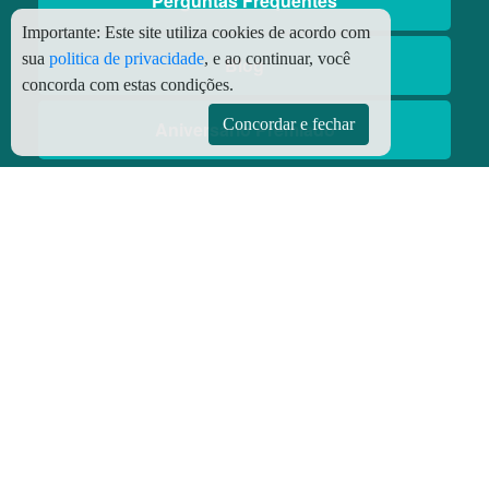
Perguntas Frequentes
Importante:
Este site utiliza cookies de acordo com
sua
politica de privacidade
, e ao continuar, você
Blog
concorda com estas condições.
Concordar e fechar
Aniversário Premiado
Aplicativos
Aplicativo Preço do Gás
© Copyright
2026 - Todos os direitos reservados