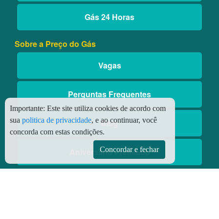
Gás 24 Horas
Sobre a Preço do Gás
Vagas
Perguntas Frequentes
Importante:
Este site utiliza cookies de acordo com
sua
politica de privacidade
, e ao continuar, você
Blog
concorda com estas condições.
Concordar e fechar
Aniversário Premiado
Aplicativos