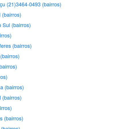
açu (21)3464-0493
(bairros)
i
(bairros)
o Sul
(bairros)
irros)
feres
(bairros)
(bairros)
bairros)
ros)
la
(bairros)
l
(bairros)
irros)
os
(bairros)
(bairros)