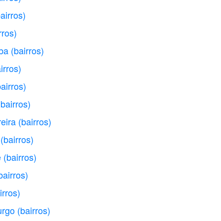
airros)
rros)
ba
(bairros)
irros)
bairros)
(bairros)
eira
(bairros)
(bairros)
e
(bairros)
bairros)
irros)
urgo
(bairros)