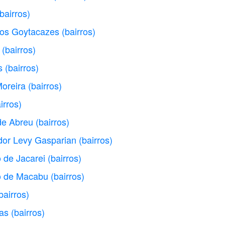
(bairros)
dos Goytacazes
(bairros)
(bairros)
s
(bairros)
oreira
(bairros)
irros)
de Abreu
(bairros)
dor Levy Gasparian
(bairros)
 de Jacarei
(bairros)
o de Macabu
(bairros)
bairros)
as
(bairros)