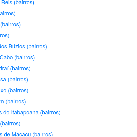
 Reis
(bairros)
airros)
(bairros)
rros)
dos Búzios
(bairros)
o Cabo
(bairros)
iraí
(bairros)
nsa
(bairros)
oxo
(bairros)
im
(bairros)
s do Itabapoana
(bairros)
(bairros)
as de Macacu
(bairros)