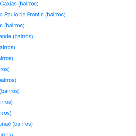
 Caxias
(bairros)
o Paulo de Frontin
(bairros)
im
(bairros)
rande
(bairros)
airros)
irros)
rros)
bairros)
(bairros)
irros)
irros)
uriaé
(bairros)
irros)