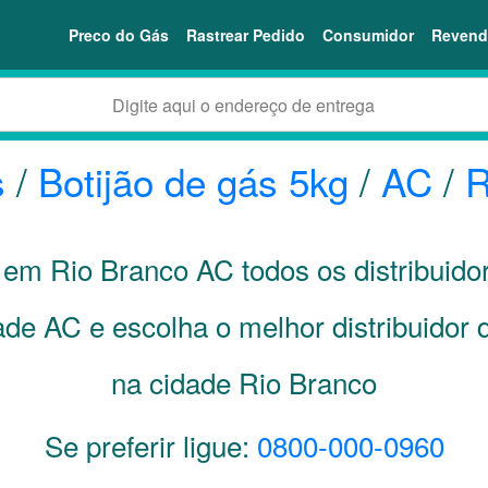
Preco do Gás
Rastrear Pedido
Consumidor
Revend
s
/
Botijão de gás 5kg
/
AC
/
R
i em Rio Branco
AC
todos os distribuido
dade
AC
e escolha o melhor distribuidor 
na cidade Rio Branco
Se preferir ligue:
0800-000-0960