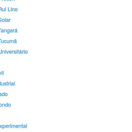
Rui Lino
Solar
Tangará
 Tucumã
niversitário
il
ustrial
tado
condo
xperimental