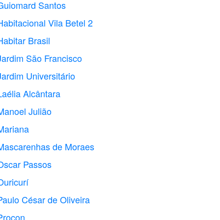
 Guiomard Santos
abitacional Vila Betel 2
abitar Brasil
Jardim São Francisco
ardim Universitário
aélia Alcântara
Manoel Julião
Mariana
 Mascarenhas de Moraes
 Oscar Passos
uricurí
Paulo César de Oliveira
Procon