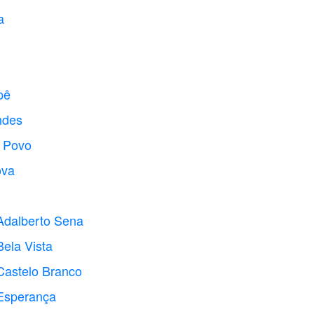
a
pê
ndes
o Povo
ova
Adalberto Sena
Bela Vista
Castelo Branco
 Esperança