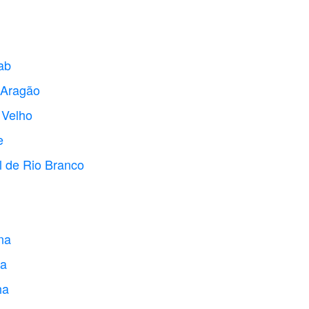
ab
 Aragão
 Velho
e
l de Rio Branco
na
va
ha