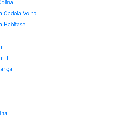
Colina
a Cadeia Velha
a Habitasa
m I
m II
rança
o
lha