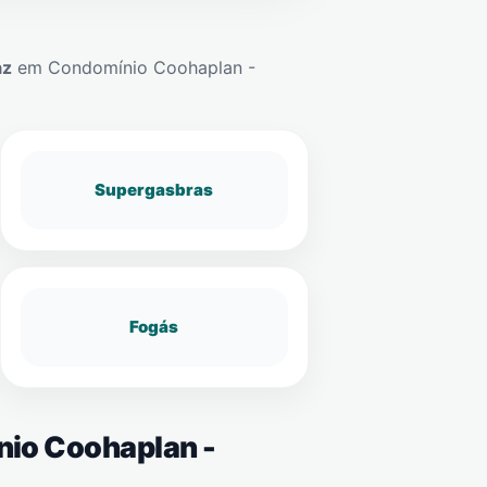
az
em
Condomínio Coohaplan -
Supergasbras
Fogás
nio Coohaplan -