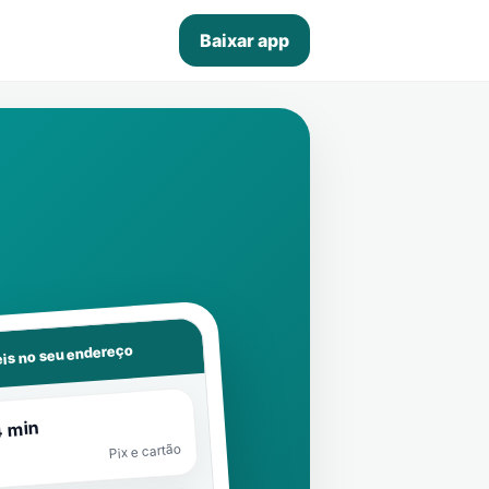
Baixar app
is no seu endereço
4 min
Pix e cartão