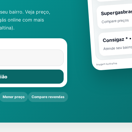
Supergasbras
eu bairro. Veja preço,
gás online com mais
Compare preços
ltina)
.
Consigaz * •
Atende seu bairr
Imagem ilustrativa
ião
Menor preço
Compare revendas