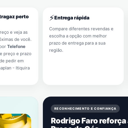
⚡
tragaz perto
Entrega rápida
Compare diferentes revendas e
eço e veja as
escolha a opção com melhor
óximas de você.
prazo de entrega para a sua
 por
Telefone
região.
e preço e prazo
 de pedir em
lan - Itiquira
RECONHECIMENTO E CONFIANÇA
Rodrigo Faro reforça