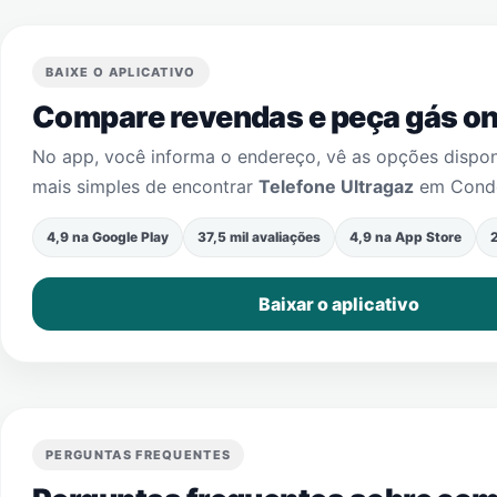
BAIXE O APLICATIVO
Compare revendas e peça gás onl
No app, você informa o endereço, vê as opções dispo
mais simples de encontrar
Telefone Ultragaz
em
Condo
4,9 na Google Play
37,5 mil avaliações
4,9 na App Store
2
Baixar o aplicativo
PERGUNTAS FREQUENTES