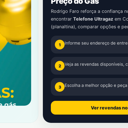
Preço do Gás
Rodrigo Faro reforça a confiança 
encontrar
Telefone Ultragaz
em
Co
(planaltina)
, comparar opções e ped
Informe seu endereço de entre
1
Veja as revendas disponíveis, 
2
Escolha a melhor opção e peça 
3
Ver revendas n