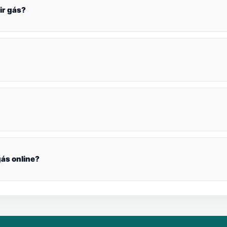
ir gás?
ás online?