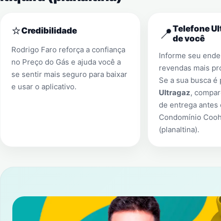
⭐
Telefone Ul
📍
Credibilidade
de você
Rodrigo Faro reforça a confiança
Informe seu ender
no Preço do Gás e ajuda você a
revendas mais pr
se sentir mais seguro para baixar
Se a sua busca é
e usar o aplicativo.
Ultragaz
, compar
de entrega antes
Condomínio Coohap
(planaltina)
.