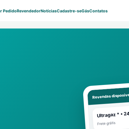
r Pedido
Revendedor
Notícias
Cadastre-se
Gás
Contatos
Revendas disponíve
Ultragaz * • 2
Frete grátis