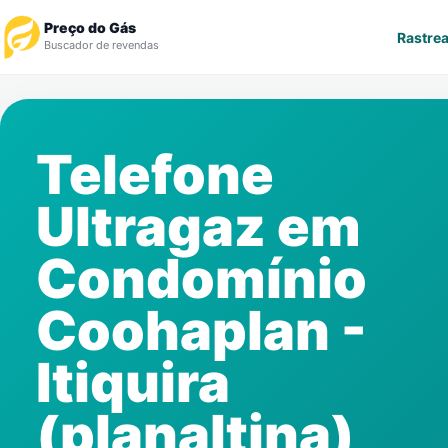
Preço do Gás
Rastrea
Buscador de revendas
Rastrear Pedido
Telefone
Revendedor
Ultragaz em
Notícias
Condomínio
Cadastre-se
Coohaplan -
Gás
Itiquira
Contatos
(planaltina)