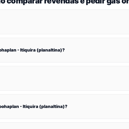
o comparar revendas e pedir gás on
plan - Itiquira (planaltina)?
aplan - Itiquira (planaltina)?