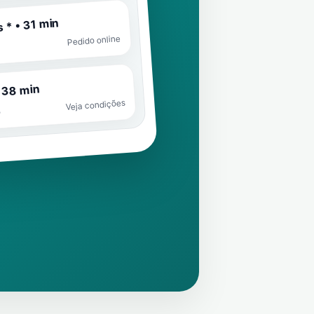
 * • 31 min
Pedido online
 38 min
Veja condições
o