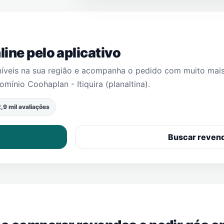
ine pelo aplicativo
níveis na sua região e acompanha o pedido com muito mai
mínio Coohaplan - Itiquira (planaltina)
.
,9 mil avaliações
Buscar reven