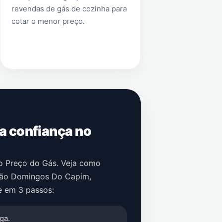
revendas de gás de cozinha para
cotar o menor preço.
 a confiança no
no Preço do Gás. Veja como
ão Domingos Do Capim
,
e em 3 passos:
ga.