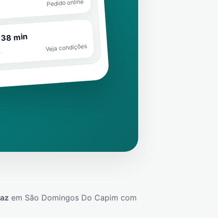
Pedido online
 38 min
Veja condições
o
gaz
em
São Domingos Do Capim
com