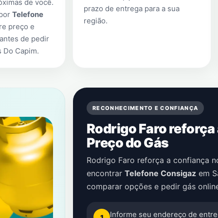
óximas de você.
prazo de entrega para a sua
 por
Telefone
região.
re preço e
antes de pedir
s Do Capim
.
RECONHECIMENTO E CONFIANÇA
Rodrigo Faro reforça
Preço do Gás
Rodrigo Faro reforça a confiança 
encontrar
Telefone Consigaz
em
S
comparar opções e pedir gás onlin
Informe seu endereço de entre
1