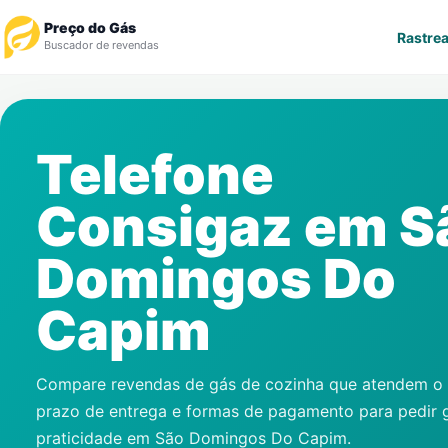
Preço do Gás
Rastrea
Buscador de revendas
Rastrear Pedido
Telefone
Revendedor
Consigaz em
S
Notícias
Domingos Do
Cadastre-se
Capim
Gás
Contatos
Compare revendas de gás de cozinha que atendem o s
prazo de entrega e formas de pagamento para pedir 
praticidade em
São Domingos Do Capim
.