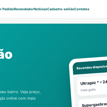
r Pedido
Revendedor
Notícias
Cadastre-se
Gás
Contatos
ão
Revendas disponíve
Ultragaz * • 2
Frete grátis
eu bairro. Veja preço,
gás online com mais
Supergasbras