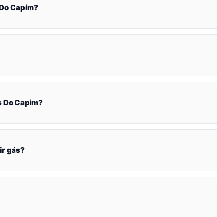
 Do Capim?
s Do Capim?
ir gás?