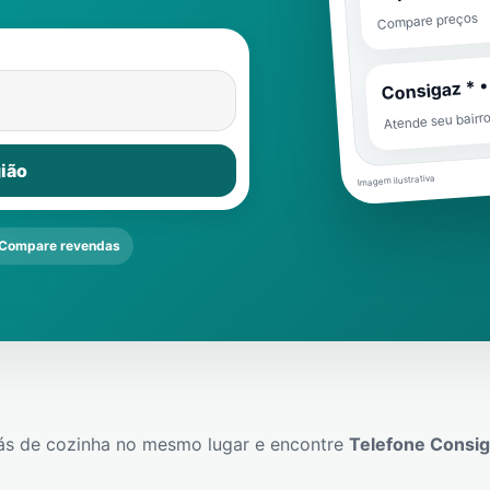
Compare preços
Consigaz * •
Atende seu bairr
ião
Imagem ilustrativa
Compare revendas
ás de cozinha no mesmo lugar e encontre
Telefone Consi