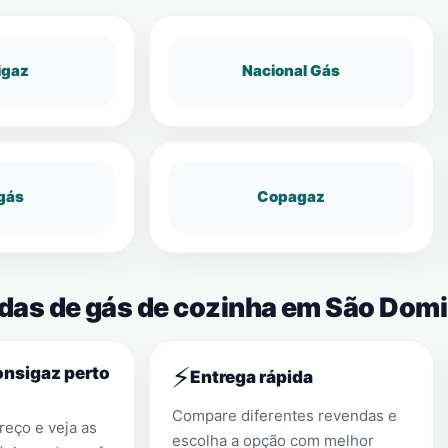
igaz
Nacional Gás
gás
Copagaz
endas de gás de cozinha em São Do
⚡
onsigaz perto
Entrega rápida
Compare diferentes revendas e
eço e veja as
escolha a opção com melhor