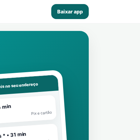
Baixar app
is no seu endereço
4 min
Pix e cartão
 * • 31 min