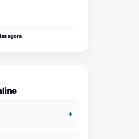
das agora
line