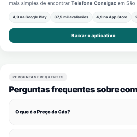
mais simples de encontrar
Telefone Consigaz
em
São
4,9 na Google Play
37,5 mil avaliações
4,9 na App Store
2
Baixar o aplicativo
PERGUNTAS FREQUENTES
Perguntas frequentes sobre com
O que é o Preço do Gás?