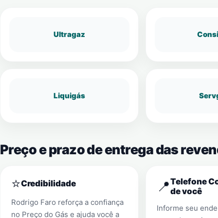
Ultragaz
Cons
Liquigás
Serv
Preço e prazo de entrega das rev
⭐
Telefone C
📍
Credibilidade
de você
Rodrigo Faro reforça a confiança
Informe seu ender
no Preço do Gás e ajuda você a