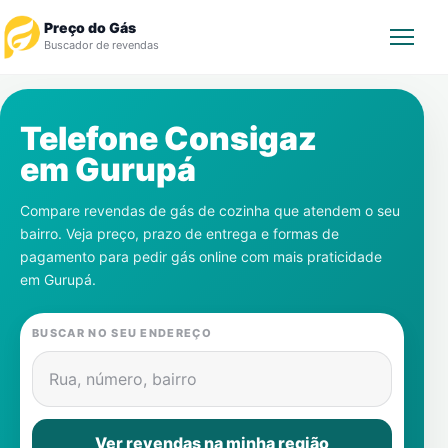
Preço do Gás
Buscador de revendas
Rastrear Pedido
Telefone Consigaz
em
Gurupá
Revendedor
Compare revendas de gás de cozinha que atendem o seu
Notícias
bairro. Veja preço, prazo de entrega e formas de
pagamento para pedir gás online com mais praticidade
Cadastre-se
em
Gurupá
.
Gás
BUSCAR NO SEU ENDEREÇO
Contatos
Rua, número, bairro
Ver revendas na minha região