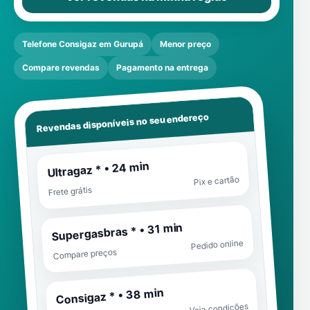
Telefone Consigaz em Gurupá
Menor preço
Compare revendas
Pagamento na entrega
Revendas disponíveis no seu endereço
Ultragaz * • 24 min
Pix e cartão
Frete grátis
Supergasbras * • 31 min
Pedido online
Compare preços
Consigaz * • 38 min
Veja condições