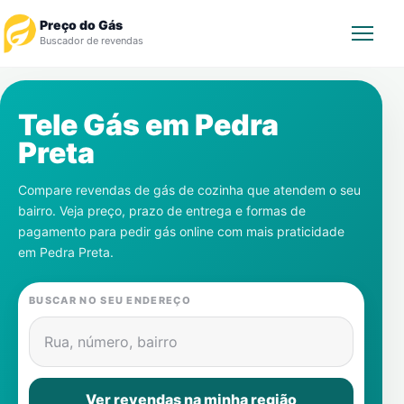
Preço do Gás
Buscador de revendas
Rastrear Pedido
Tele Gás em
Pedra
Preta
Revendedor
Compare revendas de gás de cozinha que atendem o seu
Notícias
bairro. Veja preço, prazo de entrega e formas de
pagamento para pedir gás online com mais praticidade
Cadastre-se
em
Pedra Preta
.
Gás
BUSCAR NO SEU ENDEREÇO
Contatos
Rua, número, bairro
Ver revendas na minha região