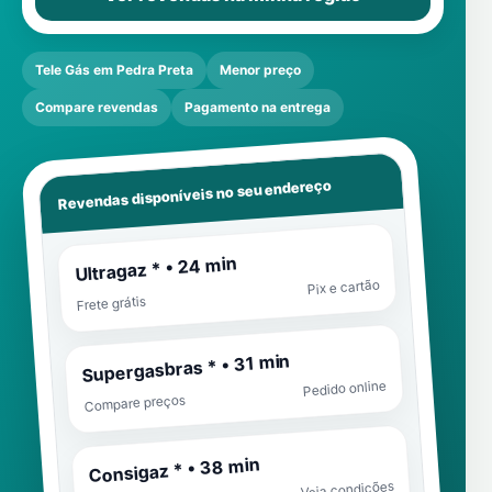
Tele Gás em Pedra Preta
Menor preço
Compare revendas
Pagamento na entrega
Revendas disponíveis no seu endereço
Ultragaz * • 24 min
Pix e cartão
Frete grátis
Supergasbras * • 31 min
Pedido online
Compare preços
Consigaz * • 38 min
Veja condições