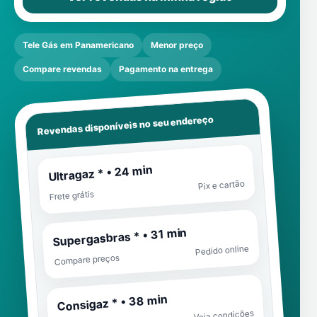
Tele Gás em Panamericano
Menor preço
Compare revendas
Pagamento na entrega
Revendas disponíveis no seu endereço
Ultragaz * • 24 min
Pix e cartão
Frete grátis
Supergasbras * • 31 min
Pedido online
Compare preços
Consigaz * • 38 min
Veja condições