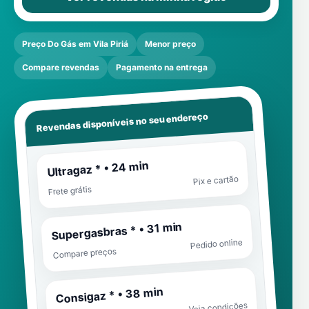
Preço Do Gás em Vila Piriá
Menor preço
Compare revendas
Pagamento na entrega
Revendas disponíveis no seu endereço
Ultragaz * • 24 min
Pix e cartão
Frete grátis
Supergasbras * • 31 min
Pedido online
Compare preços
Consigaz * • 38 min
Veja condições