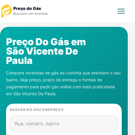
Preço do Gás
Buscador de revendas
Rastrear Pedido
Preço Do Gás em
São Vicente De
Revendedor
Paula
Notícias
Compare revendas de gás de cozinha que atendem o seu
bairro. Veja preço, prazo de entrega e formas de
Cadastre-se
pagamento para pedir gás online com mais praticidade
em
São Vicente De Paula
.
Gás
BUSCAR NO SEU ENDEREÇO
Contatos
Rua, número, bairro