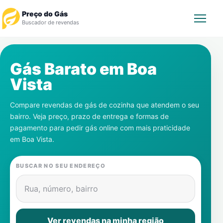
Preço do Gás
Buscador de revendas
Rastrear Pedido
Gás Barato em
Boa
Vista
Revendedor
Compare revendas de gás de cozinha que atendem o seu
Notícias
bairro. Veja preço, prazo de entrega e formas de
pagamento para pedir gás online com mais praticidade
Cadastre-se
em
Boa Vista
.
Gás
BUSCAR NO SEU ENDEREÇO
Contatos
Rua, número, bairro
Ver revendas na minha região