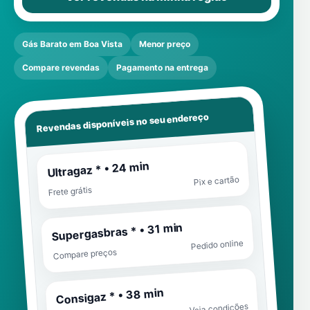
Gás Barato em Boa Vista
Menor preço
Compare revendas
Pagamento na entrega
Revendas disponíveis no seu endereço
Ultragaz * • 24 min
Pix e cartão
Frete grátis
Supergasbras * • 31 min
Pedido online
Compare preços
Consigaz * • 38 min
Veja condições