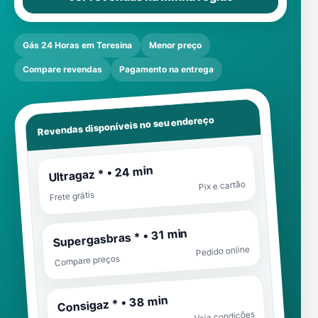
Gás 24 Horas em Teresina
Menor preço
Compare revendas
Pagamento na entrega
Revendas disponíveis no seu endereço
Ultragaz * • 24 min
Pix e cartão
Frete grátis
Supergasbras * • 31 min
Pedido online
Compare preços
Consigaz * • 38 min
Veja condições