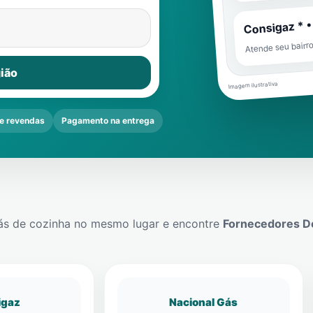
Consigaz * •
Atende seu bairr
ião
Imagem ilustrativa
e revendas
Pagamento na entrega
ás de cozinha no mesmo lugar e encontre
Fornecedores D
igaz
Nacional Gás