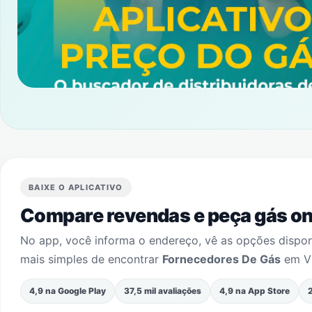
BAIXE O APLICATIVO
Compare revendas e peça gás onl
No app, você informa o endereço, vê as opções dispo
mais simples de encontrar
Fornecedores De Gás
em
V
4,9 na Google Play
37,5 mil avaliações
4,9 na App Store
2