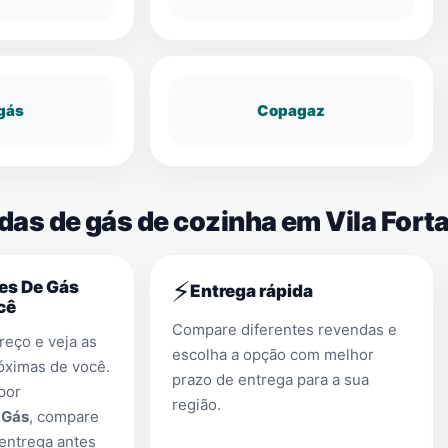
gás
Copagaz
das de gás de cozinha em Vila Fort
⚡
es De Gás
Entrega rápida
cê
Compare diferentes revendas e
eço e veja as
escolha a opção com melhor
óximas de você.
prazo de entrega para a sua
por
região.
 Gás
, compare
entrega antes