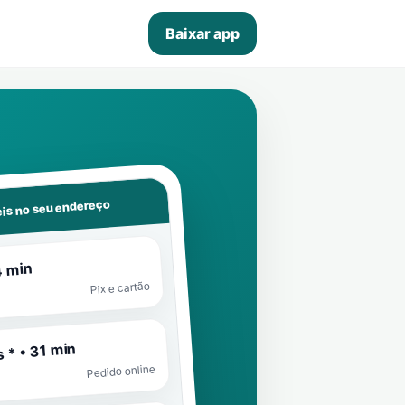
Baixar app
is no seu endereço
4 min
Pix e cartão
 * • 31 min
Pedido online