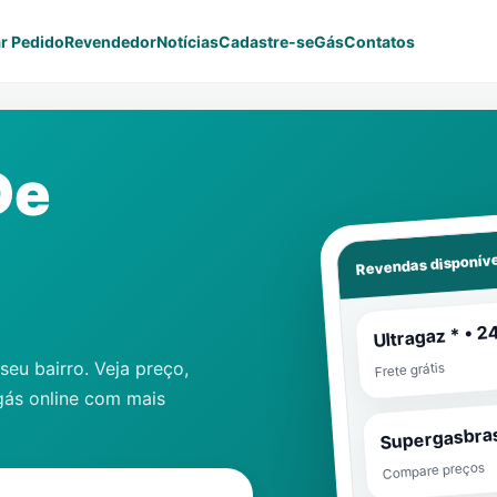
r Pedido
Revendedor
Notícias
Cadastre-se
Gás
Contatos
De
Revendas disponíve
Ultragaz * • 2
eu bairro. Veja preço,
Frete grátis
gás online com mais
Supergasbras
Compare preços