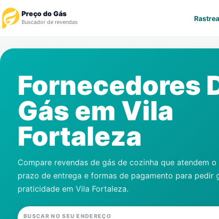
Preço do Gás
Rastrea
Buscador de revendas
Rastrear Pedido
Fornecedores 
Revendedor
Gás em
Vila
Notícias
Fortaleza
Cadastre-se
Gás
Compare revendas de gás de cozinha que atendem o s
prazo de entrega e formas de pagamento para pedir 
Contatos
praticidade em
Vila Fortaleza
.
BUSCAR NO SEU ENDEREÇO