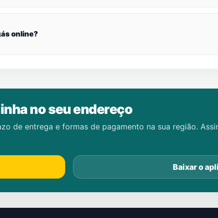
ás online?
inha no seu endereço
azo de entrega e formas de pagamento na sua região. Ass
Baixar o apl