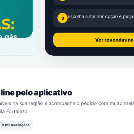
Escolha a melhor opção e peça 
3
Ver revendas n
ine pelo aplicativo
níveis na sua região e acompanha o pedido com muito mai
ila Fortaleza
.
,9 mil avaliações