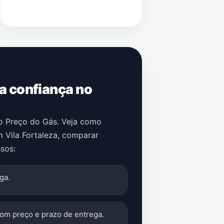
 a confiança no
no Preço do Gás. Veja como
m
Vila Fortaleza
, comparar
sos:
ga.
com preço e prazo de entrega.