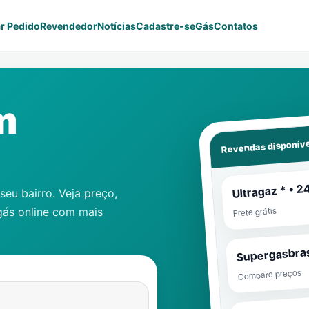
r Pedido
Revendedor
Notícias
Cadastre-se
Gás
Contatos
m
Revendas disponíve
Ultragaz * • 2
eu bairro. Veja preço,
gás online com mais
Frete grátis
Supergasbras
Compare preços