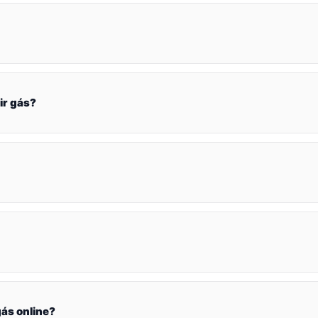
ir gás?
ás online?