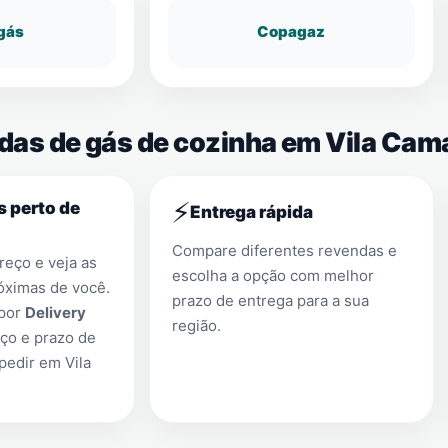
gás
Copagaz
ndas de gás de cozinha em Vila Cam
⚡
s perto de
Entrega rápida
Compare diferentes revendas e
eço e veja as
escolha a opção com melhor
óximas de você.
prazo de entrega para a sua
 por
Delivery
região.
ço e prazo de
 pedir em
Vila