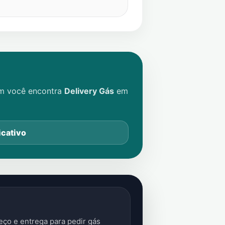
im você encontra
Delivery Gás
em
icativo
ço e entrega para pedir gás