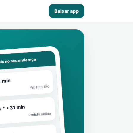
Baixar app
is no seu endereço
4 min
Pix e cartão
 * • 31 min
Pedido online