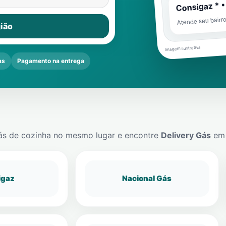
Consigaz * •
Atende seu bairr
ião
Imagem ilustrativa
as
Pagamento na entrega
ás de cozinha no mesmo lugar e encontre
Delivery Gás
e
igaz
Nacional Gás