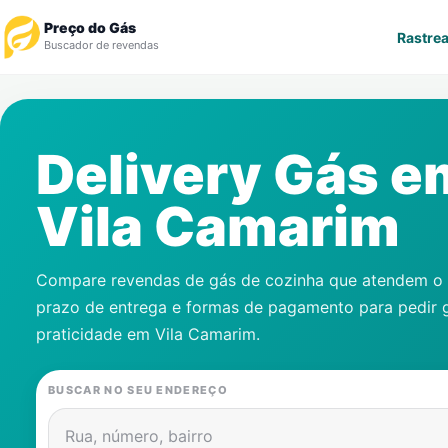
Preço do Gás
Rastrea
Buscador de revendas
Rastrear Pedido
Delivery Gás e
Revendedor
Vila Camarim
Notícias
Cadastre-se
Compare revendas de gás de cozinha que atendem o s
prazo de entrega e formas de pagamento para pedir 
Gás
praticidade em
Vila Camarim
.
Contatos
BUSCAR NO SEU ENDEREÇO
Rua, número, bairro