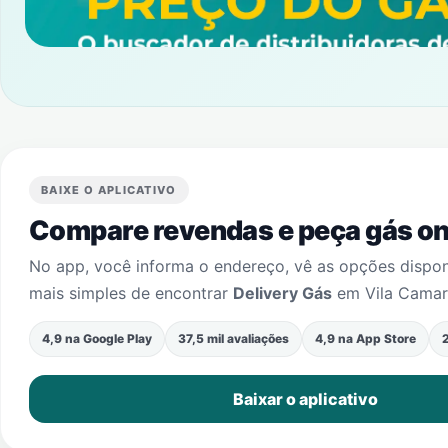
BAIXE O APLICATIVO
Compare revendas e peça gás onl
No app, você informa o endereço, vê as opções dispo
mais simples de encontrar
Delivery Gás
em
Vila Cama
4,9 na Google Play
37,5 mil avaliações
4,9 na App Store
2
Baixar o aplicativo