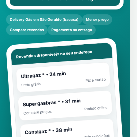
Delivery Gás em São Geraldo (bacaxá)
Menor preço
Compare revendas
Pagamento na entrega
Revendas disponíveis no seu endereço
Ultragaz * • 24 min
Pix e cartão
Frete grátis
Supergasbras * • 31 min
Pedido online
Compare preços
Consigaz * • 38 min
Veja condições