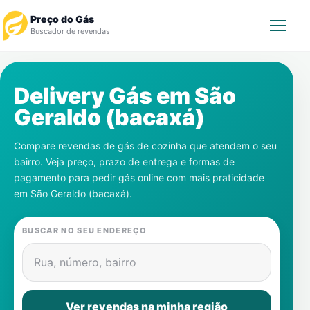
Preço do Gás
Buscador de revendas
Rastrear Pedido
Delivery Gás em
São
Geraldo (bacaxá)
Revendedor
Compare revendas de gás de cozinha que atendem o seu
Notícias
bairro. Veja preço, prazo de entrega e formas de
pagamento para pedir gás online com mais praticidade
Cadastre-se
em
São Geraldo (bacaxá)
.
Gás
BUSCAR NO SEU ENDEREÇO
Contatos
Rua, número, bairro
Ver revendas na minha região