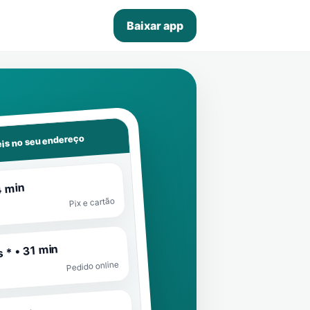
Baixar app
is no seu endereço
4 min
Pix e cartão
 * • 31 min
Pedido online