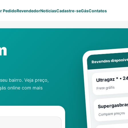
r Pedido
Revendedor
Notícias
Cadastre-se
Gás
Contatos
m
Revendas disponíve
Ultragaz * • 2
eu bairro. Veja preço,
gás online com mais
Frete grátis
Supergasbras
Compare preços