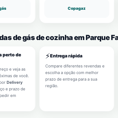
gás
Copagaz
ndas de gás de cozinha em Parque F
⚡
s perto de
Entrega rápida
Compare diferentes revendas e
eço e veja as
escolha a opção com melhor
óximas de você.
prazo de entrega para a sua
 por
Delivery
região.
ço e prazo de
 pedir em