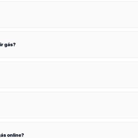
ir gás?
ás online?