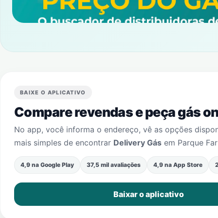
BAIXE O APLICATIVO
Compare revendas e peça gás onl
No app, você informa o endereço, vê as opções dispo
mais simples de encontrar
Delivery Gás
em
Parque Far
4,9 na Google Play
37,5 mil avaliações
4,9 na App Store
2
Baixar o aplicativo