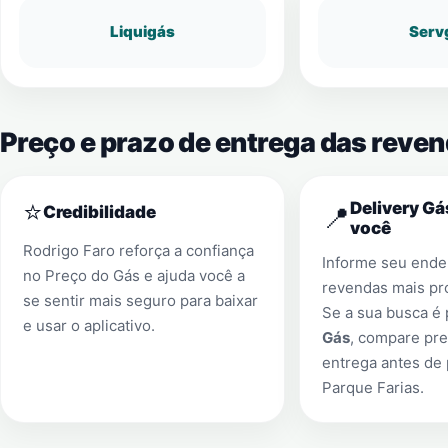
Liquigás
Serv
Preço e prazo de entrega das reve
⭐
Delivery Gá
📍
Credibilidade
você
Rodrigo Faro reforça a confiança
Informe seu ender
no Preço do Gás e ajuda você a
revendas mais pr
se sentir mais seguro para baixar
Se a sua busca é
e usar o aplicativo.
Gás
, compare pre
entrega antes de
Parque Farias
.