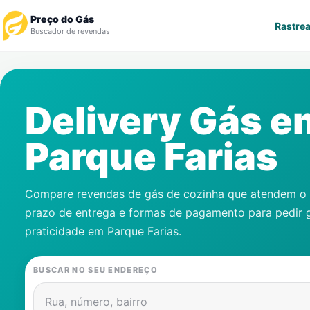
Preço do Gás
Rastrea
Buscador de revendas
Rastrear Pedido
Delivery Gás e
Revendedor
Parque Farias
Notícias
Cadastre-se
Compare revendas de gás de cozinha que atendem o s
prazo de entrega e formas de pagamento para pedir 
Gás
praticidade em
Parque Farias
.
Contatos
BUSCAR NO SEU ENDEREÇO
Rua, número, bairro