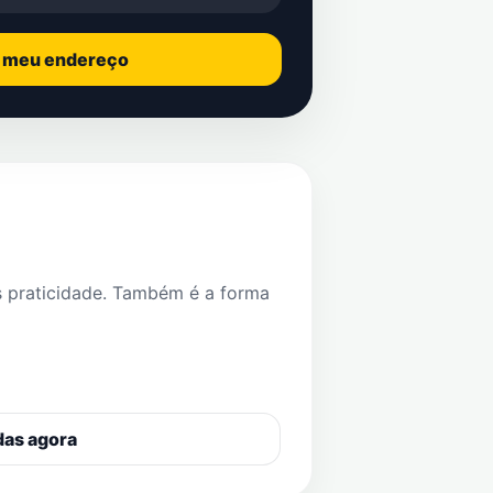
o meu endereço
s praticidade. Também é a forma
das agora