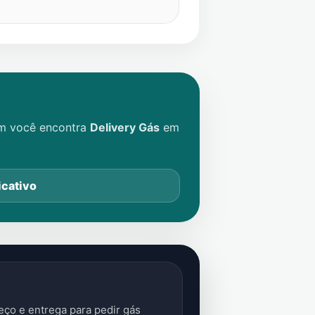
im você encontra
Delivery Gás
em
icativo
ço e entrega para pedir gás