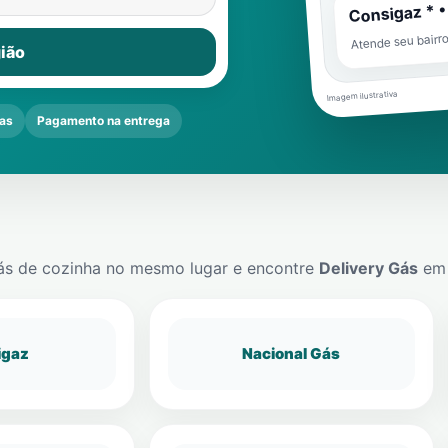
Consigaz * •
Atende seu bairr
ião
Imagem ilustrativa
as
Pagamento na entrega
ás de cozinha no mesmo lugar e encontre
Delivery Gás
e
igaz
Nacional Gás