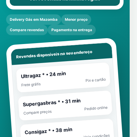
Delivery Gás em Mazomba
Menor preço
Compare revendas
Pagamento na entrega
Revendas disponíveis no seu endereço
Ultragaz * • 24 min
Pix e cartão
Frete grátis
Supergasbras * • 31 min
Pedido online
Compare preços
Consigaz * • 38 min
Veja condições