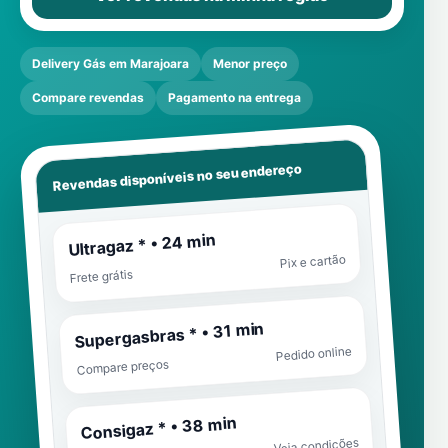
Delivery Gás em Marajoara
Menor preço
Compare revendas
Pagamento na entrega
Revendas disponíveis no seu endereço
Ultragaz * • 24 min
Pix e cartão
Frete grátis
Supergasbras * • 31 min
Pedido online
Compare preços
Consigaz * • 38 min
Veja condições