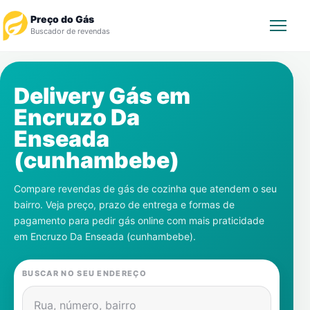
Preço do Gás
Buscador de revendas
Rastrear Pedido
Delivery Gás em
Encruzo Da
Revendedor
Enseada
Notícias
(cunhambebe)
Cadastre-se
Compare revendas de gás de cozinha que atendem o seu
bairro. Veja preço, prazo de entrega e formas de
Gás
pagamento para pedir gás online com mais praticidade
em
Encruzo Da Enseada (cunhambebe)
.
Contatos
BUSCAR NO SEU ENDEREÇO
Rua, número, bairro