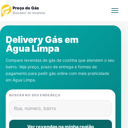
Preço do Gás
Buscador de revendas
Rastrear Pedido
Delivery Gás em
Água Limpa
Revendedor
Compare revendas de gás de cozinha que atendem o seu
Notícias
bairro. Veja preço, prazo de entrega e formas de
pagamento para pedir gás online com mais praticidade
Cadastre-se
em
Água Limpa
.
Gás
BUSCAR NO SEU ENDEREÇO
Contatos
Rua, número, bairro
Ver revendas na minha região