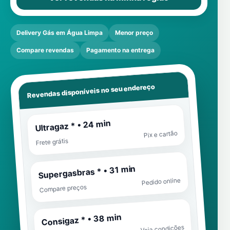
Delivery Gás em Água Limpa
Menor preço
Compare revendas
Pagamento na entrega
Revendas disponíveis no seu endereço
Ultragaz * • 24 min
Pix e cartão
Frete grátis
Supergasbras * • 31 min
Pedido online
Compare preços
Consigaz * • 38 min
Veja condições