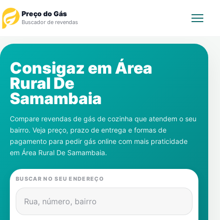
Preço do Gás
Buscador de revendas
Rastrear Pedido
Consigaz em
Área
Rural De
Revendedor
Samambaia
Notícias
Compare revendas de gás de cozinha que atendem o seu
bairro. Veja preço, prazo de entrega e formas de
Cadastre-se
pagamento para pedir gás online com mais praticidade
em
Área Rural De Samambaia
.
Gás
BUSCAR NO SEU ENDEREÇO
Contatos
Rua, número, bairro