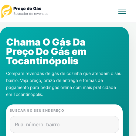
Preço do Gás
Buscador de revendas
Rastrear Pedido
Chama O Gás Da
Preço Do Gás em
Revendedor
Tocantinópolis
Notícias
Compare revendas de gás de cozinha que atendem o seu
bairro. Veja preço, prazo de entrega e formas de
Cadastre-se
pagamento para pedir gás online com mais praticidade
em
Tocantinópolis
.
Gás
BUSCAR NO SEU ENDEREÇO
Contatos
Rua, número, bairro