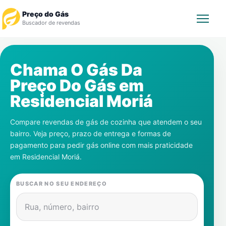
Preço do Gás
Buscador de revendas
Rastrear Pedido
Chama O Gás Da
Preço Do Gás em
Revendedor
Residencial Moriá
Notícias
Compare revendas de gás de cozinha que atendem o seu
bairro. Veja preço, prazo de entrega e formas de
Cadastre-se
pagamento para pedir gás online com mais praticidade
em
Residencial Moriá
.
Gás
BUSCAR NO SEU ENDEREÇO
Contatos
Rua, número, bairro