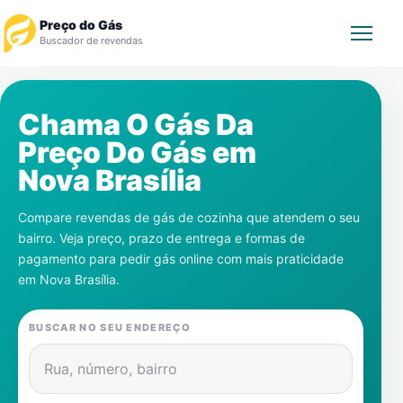
Preço do Gás
Buscador de revendas
Rastrear Pedido
Chama O Gás Da
Preço Do Gás em
Revendedor
Nova Brasília
Notícias
Compare revendas de gás de cozinha que atendem o seu
bairro. Veja preço, prazo de entrega e formas de
Cadastre-se
pagamento para pedir gás online com mais praticidade
em
Nova Brasília
.
Gás
BUSCAR NO SEU ENDEREÇO
Contatos
Rua, número, bairro