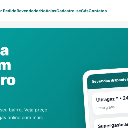
r Pedido
Revendedor
Notícias
Cadastre-se
Gás
Contatos
Da
em
ro
Revendas disponíve
Ultragaz * • 2
Frete grátis
eu bairro. Veja preço,
gás online com mais
Supergasbras