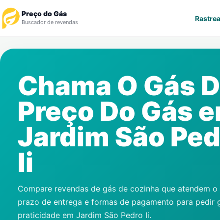
Preço do Gás
Rastrea
Buscador de revendas
Rastrear Pedido
Chama O Gás 
Revendedor
Preço Do Gás 
Notícias
Jardim São Ped
Cadastre-se
Ii
Gás
Contatos
Compare revendas de gás de cozinha que atendem o s
prazo de entrega e formas de pagamento para pedir 
praticidade em
Jardim São Pedro Ii
.