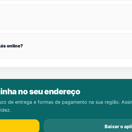
ás online?
inha no seu endereço
azo de entrega e formas de pagamento na sua região. Ass
idez.
Baixar o apl