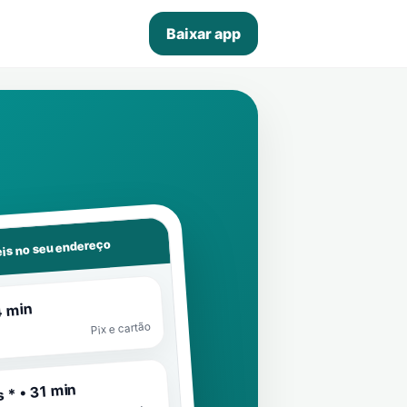
Baixar app
is no seu endereço
4 min
Pix e cartão
 * • 31 min