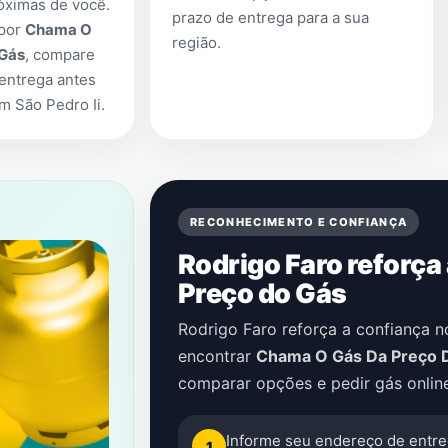
óximas de você.
prazo de entrega para a sua
 por
Chama O
região.
 Gás
, compare
entrega antes
m São Pedro Ii
.
RECONHECIMENTO E CONFIANÇA
Rodrigo Faro reforça
Preço do Gás
Rodrigo Faro reforça a confiança 
encontrar
Chama O Gás Da Preço 
comparar opções e pedir gás onlin
Informe seu endereço de entre
1