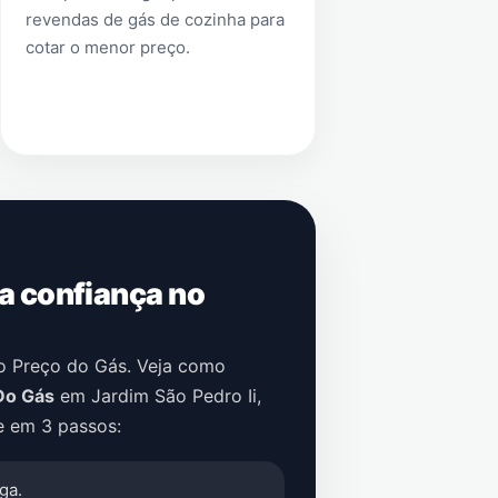
revendas de gás de cozinha para
cotar o menor preço.
 a confiança no
no Preço do Gás. Veja como
Do Gás
em
Jardim São Pedro Ii
,
e em 3 passos:
ga.