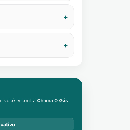
im você encontra
Chama O Gás
icativo