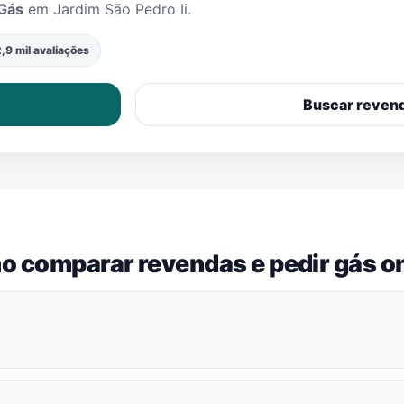
Gás
em
Jardim São Pedro Ii
.
,9 mil avaliações
Buscar reven
o comparar revendas e pedir gás on