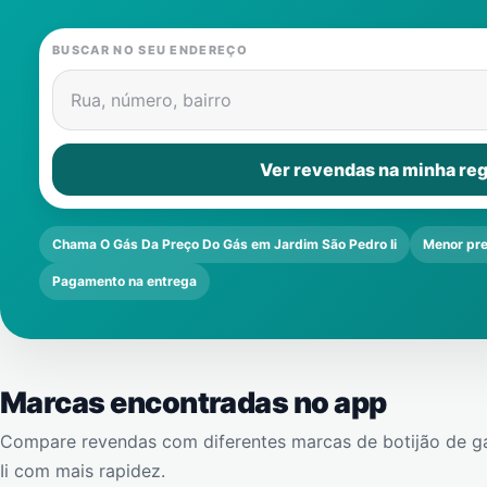
BUSCAR NO SEU ENDEREÇO
Rua, número, bairro
Ver revendas na minha reg
Chama O Gás Da Preço Do Gás em Jardim São Pedro Ii
Menor pr
Pagamento na entrega
Marcas encontradas no app
Compare revendas com diferentes marcas de botijão de g
Ii
com mais rapidez.