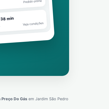
Pedido online
 38 min
Veja condições
o
 Preço Do Gás
em
Jardim São Pedro