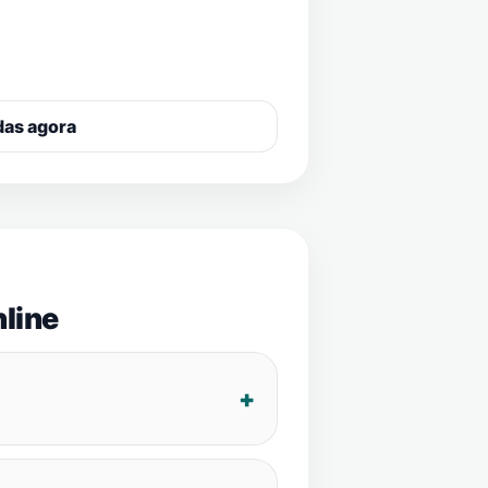
das agora
line