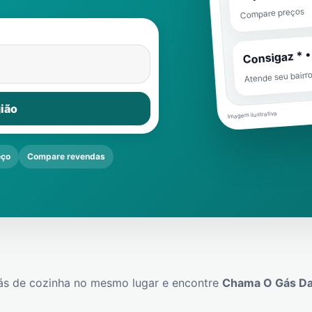
Compare preços
Consigaz * •
Atende seu bairr
ião
Imagem ilustrativa
eço
Compare revendas
ás de cozinha no mesmo lugar e encontre
Chama O Gás Da