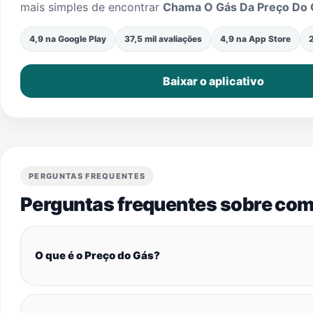
mais simples de encontrar
Chama O Gás Da Preço Do 
4,9 na Google Play
37,5 mil avaliações
4,9 na App Store
2
Baixar o aplicativo
PERGUNTAS FREQUENTES
Perguntas frequentes sobre com
O que é o Preço do Gás?