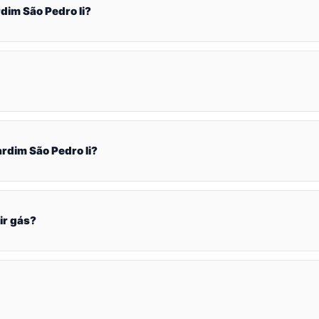
im São Pedro Ii?
dim São Pedro Ii?
ir gás?