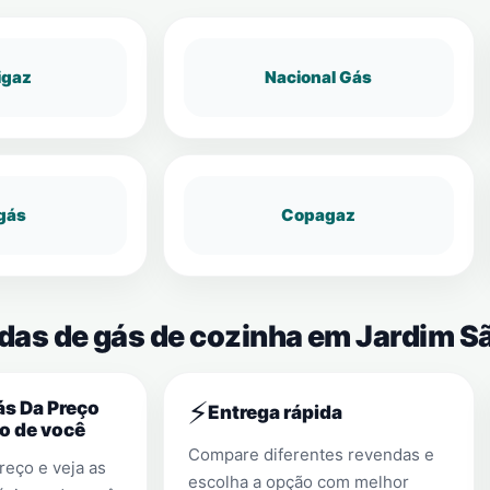
igaz
Nacional Gás
gás
Copagaz
das de gás de cozinha em Jardim Sã
⚡
s Da Preço
Entrega rápida
o de você
Compare diferentes revendas e
eço e veja as
escolha a opção com melhor