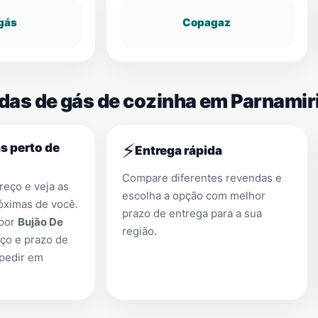
gás
Copagaz
ndas de gás de cozinha em Parnami
⚡
s perto de
Entrega rápida
Compare diferentes revendas e
eço e veja as
escolha a opção com melhor
óximas de você.
prazo de entrega para a sua
 por
Bujão De
região.
ço e prazo de
 pedir em