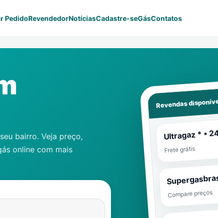
r Pedido
Revendedor
Notícias
Cadastre-se
Gás
Contatos
em
Revendas disponíve
Ultragaz * • 2
eu bairro. Veja preço,
gás online com mais
Frete grátis
Supergasbras
Compare preços