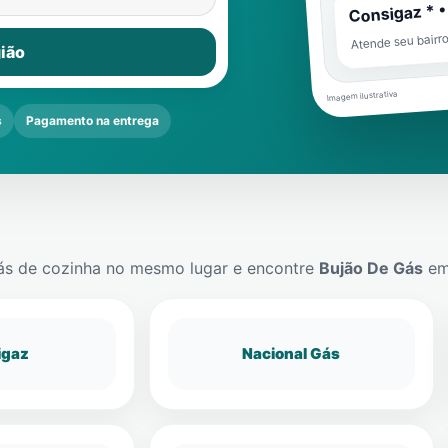
Consigaz * •
Atende seu bairr
ião
Imagem ilustrativa
s
Pagamento na entrega
ás de cozinha no mesmo lugar e encontre
Bujão De Gás
e
igaz
Nacional Gás