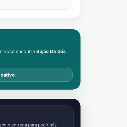
im você encontra
Bujão De Gás
icativo
ço e entrega para pedir gás