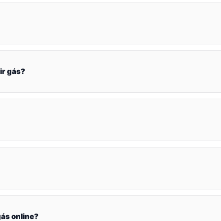
ir gás?
ás online?