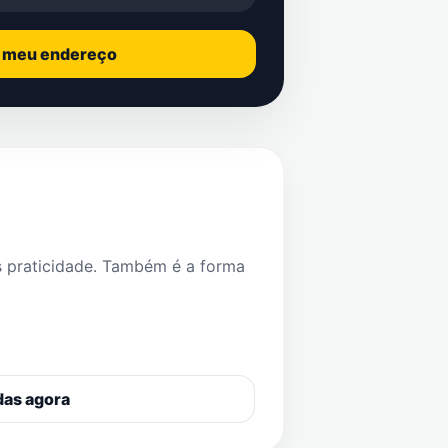
o meu endereço
s praticidade. Também é a forma
das agora