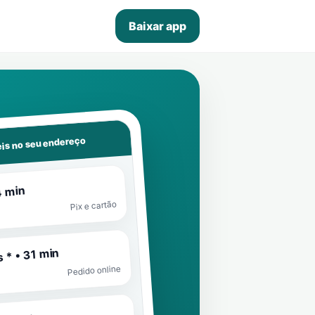
Baixar app
is no seu endereço
4 min
Pix e cartão
 * • 31 min
Pedido online