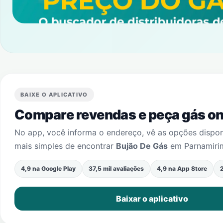
BAIXE O APLICATIVO
Compare revendas e peça gás onl
No app, você informa o endereço, vê as opções dispo
mais simples de encontrar
Bujão De Gás
em
Parnamiri
4,9 na Google Play
37,5 mil avaliações
4,9 na App Store
2
Baixar o aplicativo