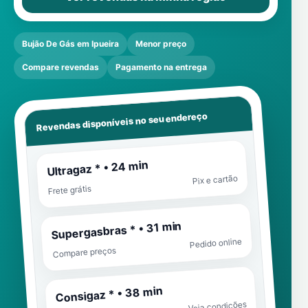
Bujão De Gás em Ipueira
Menor preço
Compare revendas
Pagamento na entrega
Revendas disponíveis no seu endereço
Ultragaz * • 24 min
Pix e cartão
Frete grátis
Supergasbras * • 31 min
Pedido online
Compare preços
Consigaz * • 38 min
Veja condições