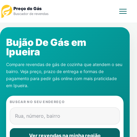
Preço do Gás
Buscador de revendas
Rastrear Pedido
Bujão De Gás em
Ipueira
Revendedor
Compare revendas de gás de cozinha que atendem o seu
Notícias
bairro. Veja preço, prazo de entrega e formas de
pagamento para pedir gás online com mais praticidade
Cadastre-se
em
Ipueira
.
Gás
BUSCAR NO SEU ENDEREÇO
Contatos
Rua, número, bairro
Ver revendas na minha região