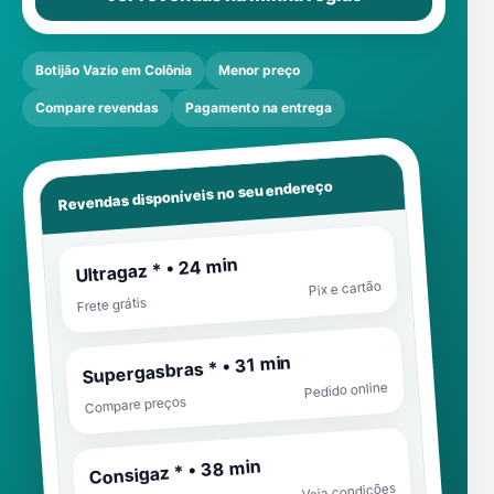
Botijão Vazio em Colônia
Menor preço
Compare revendas
Pagamento na entrega
Revendas disponíveis no seu endereço
Ultragaz * • 24 min
Pix e cartão
Frete grátis
Supergasbras * • 31 min
Pedido online
Compare preços
Consigaz * • 38 min
Veja condições