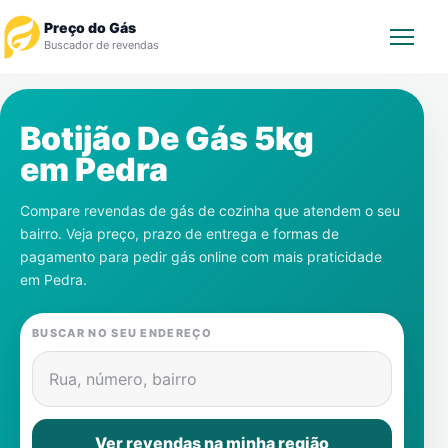
Preço do Gás
Buscador de revendas
Rastrear Pedido
Botijão De Gás 5kg
em
Pedra
Revendedor
Compare revendas de gás de cozinha que atendem o seu
Notícias
bairro. Veja preço, prazo de entrega e formas de
pagamento para pedir gás online com mais praticidade
Cadastre-se
em
Pedra
.
Gás
BUSCAR NO SEU ENDEREÇO
Contatos
Rua, número, bairro
Ver revendas na minha região