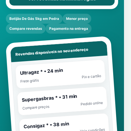
Botijão De Gás 5kg em Pedra
Menor preço
Compare revendas
Pagamento na entrega
Revendas disponíveis no seu endereço
Ultragaz * • 24 min
Pix e cartão
Frete grátis
Supergasbras * • 31 min
Pedido online
Compare preços
Consigaz * • 38 min
Veja condições