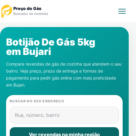
Preço do Gás
Buscador de revendas
Rastrear Pedido
Botijão De Gás 5kg
em
Bujari
Revendedor
Compare revendas de gás de cozinha que atendem o seu
Notícias
bairro. Veja preço, prazo de entrega e formas de
pagamento para pedir gás online com mais praticidade
Cadastre-se
em
Bujari
.
Gás
BUSCAR NO SEU ENDEREÇO
Contatos
Rua, número, bairro
Ver revendas na minha região