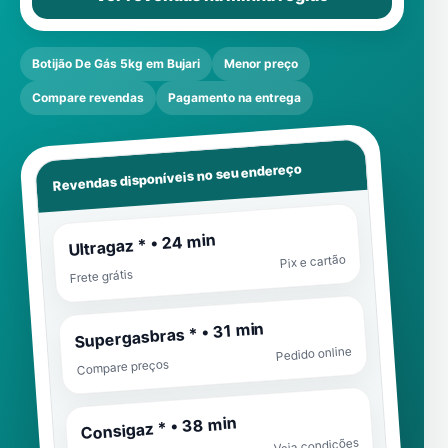
Botijão De Gás 5kg em Bujari
Menor preço
Compare revendas
Pagamento na entrega
Revendas disponíveis no seu endereço
Ultragaz * • 24 min
Pix e cartão
Frete grátis
Supergasbras * • 31 min
Pedido online
Compare preços
Consigaz * • 38 min
Veja condições