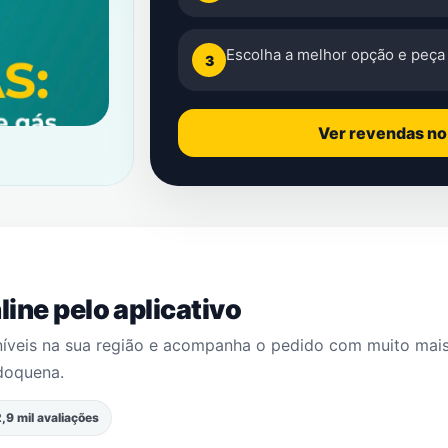
Escolha a melhor opção e peça 
3
Ver revendas n
ine pelo aplicativo
níveis na sua região e acompanha o pedido com muito mai
doquena
.
,9 mil avaliações