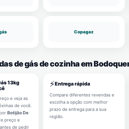
gás
Copagaz
ndas de gás de cozinha em Bodoque
⚡
Gás 13kg
Entrega rápida
cê
Compare diferentes revendas e
eço e veja as
escolha a opção com melhor
óximas de você.
prazo de entrega para a sua
 por
Botijão De
região.
re preço e
antes de pedir