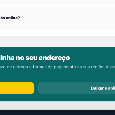
ás online?
inha no seu endereço
azo de entrega e formas de pagamento na sua região. Ass
Baixar o apl