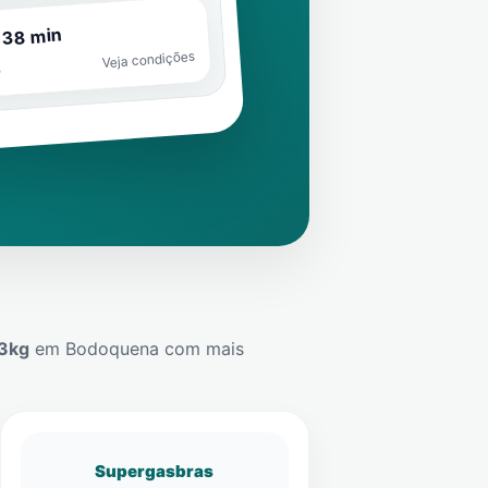
 38 min
Veja condições
o
13kg
em
Bodoquena
com mais
Supergasbras