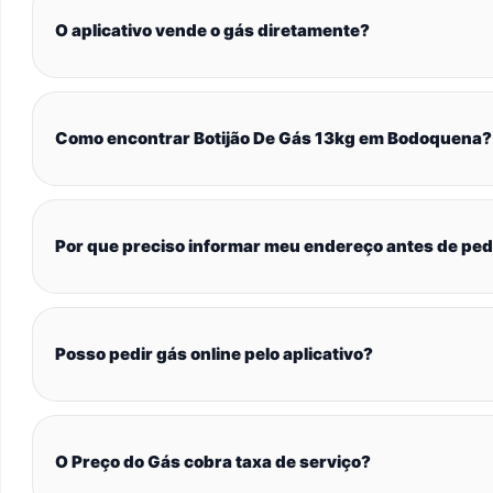
O aplicativo vende o gás diretamente?
Como encontrar Botijão De Gás 13kg em Bodoquena?
Por que preciso informar meu endereço antes de ped
Posso pedir gás online pelo aplicativo?
O Preço do Gás cobra taxa de serviço?