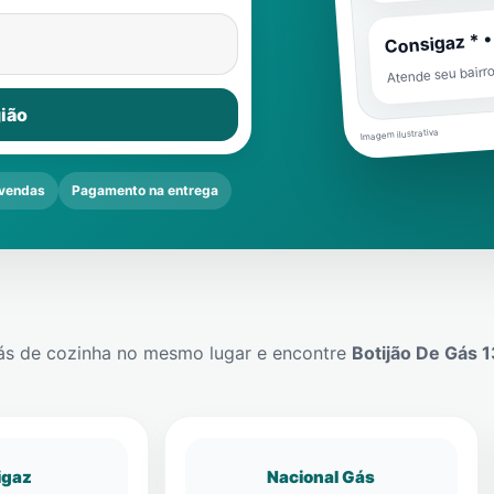
Consigaz * •
Atende seu bairr
ião
Imagem ilustrativa
vendas
Pagamento na entrega
ás de cozinha no mesmo lugar e encontre
Botijão De Gás 
igaz
Nacional Gás