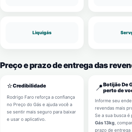
Liquigás
Serv
Preço e prazo de entrega das reve
⭐
Botijão De 
📍
Credibilidade
perto de vo
Rodrigo Faro reforça a confiança
Informe seu ender
no Preço do Gás e ajuda você a
revendas mais pr
se sentir mais seguro para baixar
Se a sua busca é
e usar o aplicativo.
Gás 13kg
, compa
prazo de entrega 