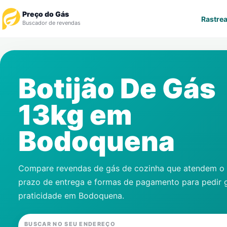
Preço do Gás
Rastrea
Buscador de revendas
Rastrear Pedido
Botijão De Gás
Revendedor
13kg em
Notícias
Bodoquena
Cadastre-se
Gás
Compare revendas de gás de cozinha que atendem o s
prazo de entrega e formas de pagamento para pedir 
Contatos
praticidade em
Bodoquena
.
BUSCAR NO SEU ENDEREÇO