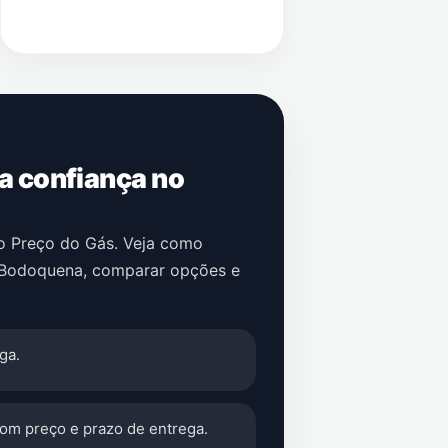
 a confiança no
no Preço do Gás. Veja como
Bodoquena
, comparar opções e
ga.
com preço e prazo de entrega.