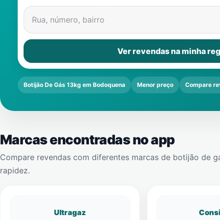
Rua, número, bairro
Ver revendas na minha reg
Botijão De Gás 13kg em Bodoquena
Menor preço
Compare re
Marcas encontradas no app
Compare revendas com diferentes marcas de botijão de g
rapidez.
Ultragaz
Cons