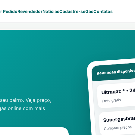
r Pedido
Revendedor
Notícias
Cadastre-se
Gás
Contatos
Revendas disponíve
Ultragaz * • 2
eu bairro. Veja preço,
Frete grátis
gás online com mais
Supergasbras
Compare preços