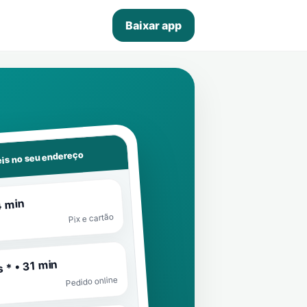
Baixar app
is no seu endereço
4 min
Pix e cartão
 * • 31 min
Pedido online