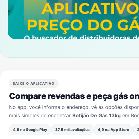
BAIXE O APLICATIVO
Compare revendas e peça gás onl
No app, você informa o endereço, vê as opções dispo
mais simples de encontrar
Botijão De Gás 13kg
em
Bo
4,9 na Google Play
37,5 mil avaliações
4,9 na App Store
2