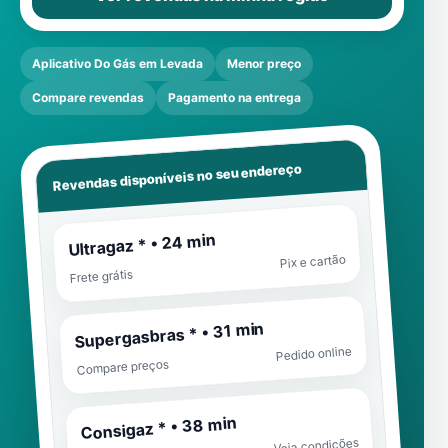
Aplicativo Do Gás em Levada
Menor preço
Compare revendas
Pagamento na entrega
Revendas disponíveis no seu endereço
Ultragaz * • 24 min
Pix e cartão
Frete grátis
Supergasbras * • 31 min
Pedido online
Compare preços
Consigaz * • 38 min
Veja condições